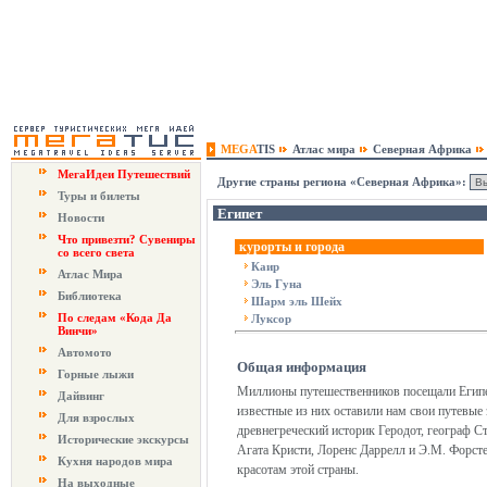
MEGA
TIS
Атлас мира
Северная Африка
МегаИдеи Путешествий
Другие страны региона «Северная Африка»:
Туры и билеты
Египет
Новости
Что привезти? Сувениры
курорты и города
со всего света
Каир
Атлас Мира
Эль Гуна
Библиотека
Шарм эль Шейх
По следам «Кода Да
Луксор
Винчи»
Автомото
Общая информация
Горные лыжи
Миллионы путешественников посещали Египет
Дайвинг
известные из них оставили нам свои путевые
Для взрослых
древнегреческий историк Геродот, географ С
Исторические экскурсы
Агата Кристи, Лоренс Даррелл и Э.М. Форст
Кухня народов мира
красотам этой страны.
На выходные