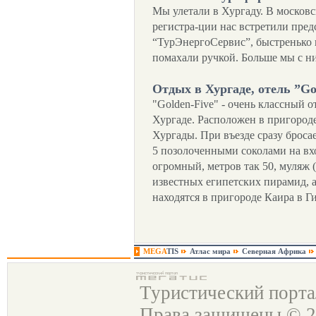
Мы улетали в Хургаду. В московс
регистра-ции нас встретили пре
“ТурЭнергоСервис”, быстренько 
помахали ручкой. Больше мы с ни
Отдых в Хургаде, отель ”Gol
"Golden-Five" - очень классный о
Хургаде. Расположен в пригороде
Хургады. При въезде сразу бросае
5 позолоченными соколами на вхо
огромный, метров так 50, муляж 
известных египетских пирамид, 
находятся в пригороде Каира в Ги
MEGA
TIS
Атлас мира
Северная Африка
Туристический порт
Права защищены © 2