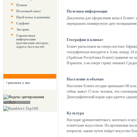
Пляжи
Полезная информация
Полезный опыт
Проблемы и решения
Документы для оформления визы в Египет: з
Серфинг
перекрывать планируемую дату возвращения
Экстрим
Справочная
информация
География и климат
(расписание поездов,
Египет расположен на северо-востоке Африк
адреса посольств)
географически находится в Азии, между 24 и 
(Арабская Республика Египет) граничит на за
Израилем, а на севере страну омывает Среди
Население и обычаи
реклама у нас
Население Египта сегодня превышает 60 млн. 
сейчас живут 15 млн. человек, что соизмерим
Демографический взрыв едва удается сдержи
Культура
Наследие древнеегипетского, коптского и му
египетским искусством. На протяжении после
вопросом: каким путем пойдет искусство Еги