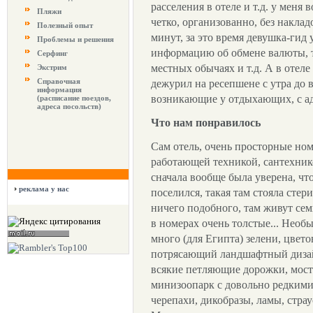
расселения в отеле и т.д. у меня
Пляжи
четко, организованно, без накладо
Полезный опыт
минут, за это время девушка-гид
Проблемы и решения
информацию об обмене валюты, т
Серфинг
местных обычаях и т.д. А в отеле
Экстрим
Справочная
дежурил на ресепшене с утра до 
информация
возникающие у отдыхающих, с а
(расписание поездов,
адреса посольств)
Что нам понравилось
Сам отель, очень просторные но
работающей техникой, сантехнико
сначала вообще была уверена, чт
реклама у нас
поселился, такая там стояла стер
ничего подобного, там живут сем
в номерах очень толстые... Необ
много (для Египта) зелени, цвет
потрясающий ландшафтный дизай
всякие петляющие дорожки, мости
минизоопарк с довольно редким
черепахи, дикобразы, ламы, страу