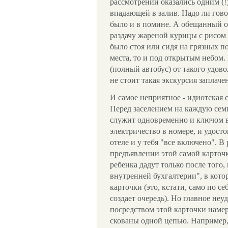
рассмотрении оказались одним (!
впадающей в залив. Надо ли гово
было и в помине. А обещанный о
раздачу жареной курицы с рисом 
было стоя или сидя на грязных по
места, то и под открытым небом.
(полный автобус) от такого удов
не стоит такая экскурсия заплачен
И самое неприятное - идиотская 
Перед заселением на каждую сем
служит одновременно и ключом 
электричество в номере, и удост
отеле и у тебя "все включено". В
предъявлении этой самой карточк
ребенка дадут только после того
внутренней бухгалтерии", в кот
карточки (это, кстати, само по се
создает очередь). Но главное неу
посредством этой карточки намер
скованы одной цепью. Например,