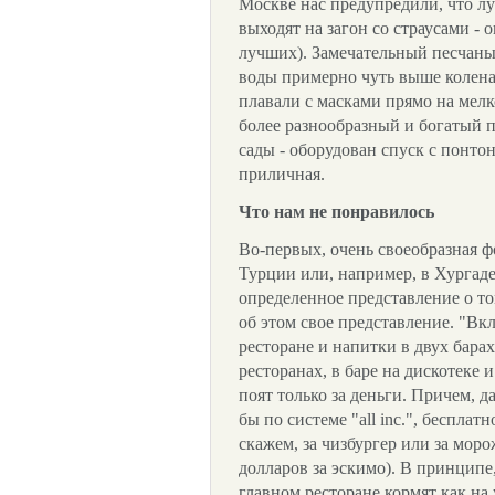
Москве нас предупредили, что лу
выходят на загон со страусами - о
лучших). Замечательный песчаный
воды примерно чуть выше колена
плавали с масками прямо на мелко
более разнообразный и богатый 
сады - оборудован спуск с понто
приличная.
Что нам не понравилось
Во-первых, очень своеобразная фор
Турции или, например, в Хургаде
определенное представление о том
об этом свое представление. "Вк
ресторане и напитки в двух барах
ресторанах, в баре на дискотеке 
поят только за деньги. Причем, д
бы по системе "all inc.", бесплат
скажем, за чизбургер или за моро
долларов за эскимо). В принципе,
главном ресторане кормят как на 