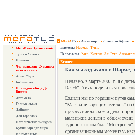
MEGA
TIS
Атлас мира
Северная Африка
Еще есть:
Марокко
,
Тунис
МегаИдеи Путешествий
Подразделы:
Каир
,
Хургада
,
Эль Гуна
,
Александр
Туры и билеты
Новости
Египет
Что привезти? Сувениры
Как мы отдыхали в Шарме, в 
со всего света
Атлас Мира
Недавно, в марте 2003 г., я с де
Библиотека
Beach". Хочу поделиться пока е
По следам «Кода Да
Винчи»
Ездили мы по горящим путевкам, 
Автомото
Горные лыжи
"Магазине горящих путевок" на 
Дайвинг
профессионал своего дела и прос
Для взрослых
маленькие деньги в общем очень
Исторические экскурсы
туроператором был "Мостревел" и,
Кухня народов мира
организационным моментам, каса
На выходные