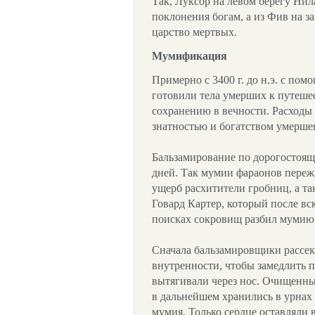
Так, Луксор на левом берегу Нил
поклонения богам, а из Фив на з
царство мертвых.
Мумификация
Примерно с 3400 г. до н.э. с п
готовили тела умерших к путеше
сохранению в вечности. Расход
знатностью и богатством умерше
Бальзамирование по дорогостоящ
дней. Так мумии фараонов переж
ущерб расхитители гробниц, а т
Говард Картер, который после в
поисках сокровищ разбил мумию
Сначала бальзамировщики рассека
внутренности, чтобы замедлить 
вытягивали через нос. Очищенны
в дальнейшем хранились в урнах 
мумия. Только сердце оставляли