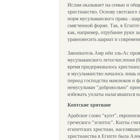
Ислам оказывает на семью и общ
христианство. Основу светского 
норм мусульманского права - шари
смягченной форме. Так, в Египте 
как, например, отрубание руки з
уравновесить шариат и современн
Завоеватель Амр ибн эль-Ас пров
мусульманского летосчисления (64
время придерживалось христиан
в мусульманство началось лишь н
период господства мамлюков и ф
немусульман "добровольно" прин
избежать уплаты налагавшихся н
Коптские хритиане
Арабское слово "купт", европеиз
греческого "эгиптос". Копты сч
египетских христиан, населявши
христианства в Египте была Алек