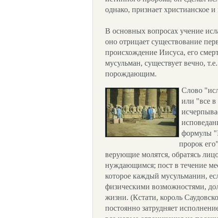
однако, признает христианское и
В основных вопросах учение исла
оно отрицает существование пер
происхождение Иисуса, его смерть
мусульман, существует вечно, т.
порождающим.
Слово "исл
или "все в
исчерпывае
исповедан
формулы "
пророк его"
верующие молятся, обратясь лиц
нуждающимся; пост в течение ме
которое каждый мусульманин, ес
физическими возможностями, дол
жизни. (Кстати, король Саудовс
постоянно затрудняет исполнение