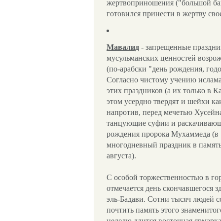
жертвоприношения ("большой бай
готовился принести в жертву свое
Мавалид
- запрещенные праздни
мусульманских ценностей возрож
(по-арабски "день рождения, год
Согласно чистому учению ислам
этих праздников (а их только в К
этом усердно твердят и шейхи ка
напротив, перед мечетью Хусейна
танцующие суфии и раскачивающи
рождения пророка Мухаммеда (в 19
многодневный праздник в память 
августа).
С особой торжественностью в гор
отмечается день скончавшегося з
эль-Бадави. Сотни тысяч людей с
почтить память этого знаменито
неделю длится восточная ярмарка