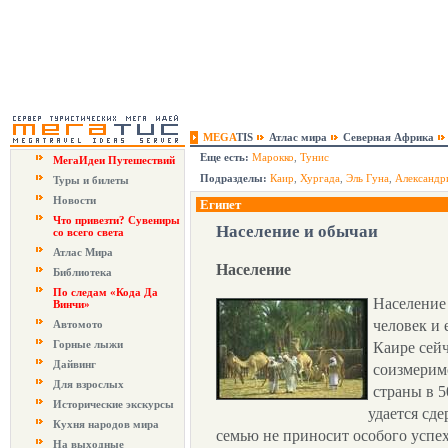
MEGA
TIS
Атлас мира
Северная Африка
Еще есть:
Марокко
,
Тунис
МегаИдеи Путешествий
Подразделы:
Каир
,
Хургада
,
Эль Гуна
,
Александр
Туры и билеты
Новости
Египет
Что привезти? Сувениры
Население и обычаи
со всего света
Атлас Мира
Население
Библиотека
По следам «Кода Да
Население
Винчи»
человек и 
Автомото
Горные лыжи
Каире сейч
Дайвинг
соизмерим
Для взрослых
страны в 5
Исторические экскурсы
удается сд
Кухня народов мира
семью не приносит особого успех
На выходные