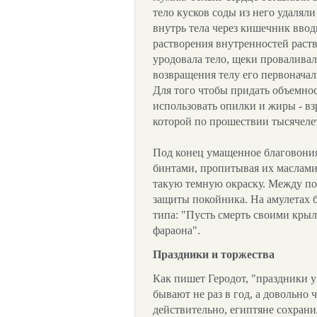
тело кусков соды из него удалял
внутрь тела через кишечник ввод
растворения внутренностей раств
уродовала тело, щеки провалива
возвращения телу его первоначал
Для того чтобы придать объемно
использовать опилки и жиры - вз
которой по прошествии тысячеле
Под конец умащенное благовони
бинтами, пропитывая их маслам
такую темную окраску. Между по
защиты покойника. На амулетах
типа: "Пусть смерть своими крыл
фараона".
Праздники и торжества
Как пишет Геродот, "праздники у
бывают не раз в год, а довольно ч
действительно, египтяне сохран