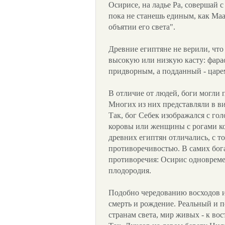
Осирисе, на ладье Ра, совершай 
пока не станешь единым, как Маа
объятии его света".
Древние египтяне не верили, что
высокую или низкую касту: фарао
придворным, а подданный - царе
В отличие от людей, боги могли
Многих из них представляли в ви
Так, бог Себек изображался с гол
коровы или женщины с рогами к
древних египтян отличались, с т
противоречивостью. В самих бог
противоречия: Осирис одновреме
плодородия.
Подобно чередованию восходов и
смерть и рождение. Реальный и 
странам света, мир живых - к вос