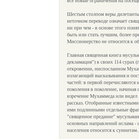
все новые ограничения на посещ
Шестым столпом веры дилетанты 
неточном переводе означает свящ
ни при чем - в основе этого поня
быть или стать лучшим, более пр
Миссионерство не относится к об
Главная священная книга мусульм
декламация") в своих 114 сурах (
откровении, ниспосланном Мухам
излагающий высказывания и пост
частей: в первой перечисляются 
поколения в поколение, начиная 
изречение Мухаммеда или видел е
рассказ. Отобранные известными 
ими подлинными отдельные фраг
"священное предание" мусульман
основных направлений ислама -
населения относится к суннитам.