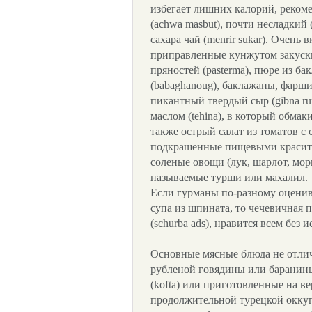
избегает лишних калорий, рекоме
(achwa masbut), почти несладкий (
сахара чай (menrir sukar). Очень
приправленные кунжутом закуски
пряностей (pasterma), пюре из б
(babaghanoug), баклажаны, фарши
пикантный твердый сыр (gibna r
маслом (tehina), в который обма
также острый салат из томатов с с
подкрашенные пищевыми красите
соленые овощи (лук, шарлот, мор
называемые турши или махалил.
Если гурманы по-разному оценив
супа из шпината, то чечевичная 
(schurba ads), нравится всем без 
Основные мясные блюда не отлич
рубленой говядины или баранины
(kofta) или приготовленные на вер
продолжительной турецкой окку