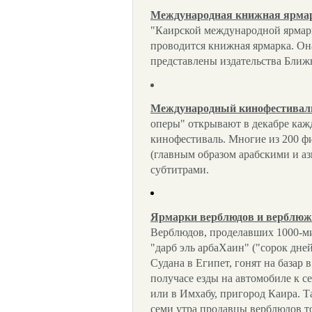
Международная книжная ярма
"Каирской международной ярмарки"
проводится книжная ярмарка. Она
представлены издательства Ближ
Международный кинофестивал
оперы" открывают в декабре каж
кинофестиваль. Многие из 200 ф
(главным образом арабскими и аз
субтитрами.
Ярмарки верблюдов и верблюжь
Верблюдов, проделавших 1000-
"дарб эль арбаХаин" ("сорок дней
Судана в Египет, гонят на базар в
получасе езды на автомобиле к с
или в Имхабу, пригород Каира. Т
семи утра продавцы верблюдов т