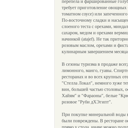
перепела и фаршированные голуб
требует приготовление овощных 
томатном соусе) или запеченного
По-восточному сладки и насыще
слоеного теста с орехами, миндал
сахаром, медом и орехами верми
начинкой (atajef). Не так притор
розовым маслом, орехами и фист
кулинарным завершением месяца 
В сезоны туризма в продаже всег
лимонного, манго, гуавы. Спирт
ресторанах и во всех крупных от
"Стелла Локал", немного хуже т
вин, большей частью столовых, 
Хайям" и "Фараоны", белые "Крю
розовое "Руби дХЭгипт".
При покупке минеральной воды в
были повреждены. В ресторане 
прямо у стола, иначе можно пол