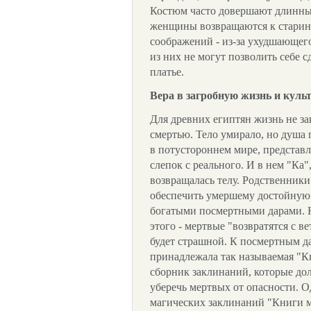
Костюм часто довершают длинны
женщины возвращаются к старин
соображений - из-за ухудшающег
из них не могут позволить себе 
платье.
Вера в загробную жизнь и куль
Для древних египтян жизнь не за
смертью. Тело умирало, но душа
в потустороннем мире, представ
слепок с реального. И в нем "Ка"
возвращалась телу. Родственник
обеспечить умершему достойную
богатыми посмертными дарами. 
этого - мертвые "возвратятся с в
будет страшной. К посмертным д
принадлежала так называемая "К
сборник заклинаний, которые д
уберечь мертвых от опасности. О
магических заклинаний "Книги м