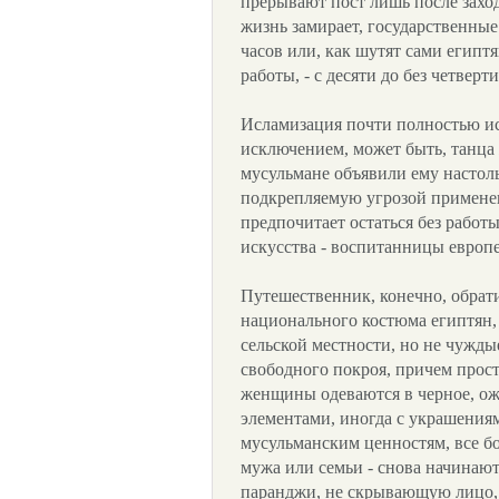
прерывают пост лишь после заход
жизнь замирает, государственные
часов или, как шутят сами египт
работы, - с десяти до без четверти
Исламизация почти полностью ис
исключением, может быть, танца
мусульмане объявили ему насто
подкрепляемую угрозой применен
предпочитает остаться без работ
искусства - воспитанницы европ
Путешественник, конечно, обрат
национального костюма египтян,
сельской местности, но не чужды
свободного покроя, причем прос
женщины одеваются в черное, о
элементами, иногда с украшения
мусульманским ценностям, все б
мужа или семьи - снова начинают
паранджи, не скрывающую лицо,