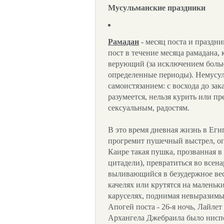
Мусульманские праздники
Рамадан
- месяц поста и праздни
пост в течение месяца рамадана
верующий (за исключением боль
определенные периоды). Немусул
самоистязанием: с восхода до зака
разумеется, нельзя курить или п
сексуальным, радостям.
В это время дневная жизнь в Егип
прогремит пушечный выстрел, о
Каире такая пушка, прозванная в
цитадели), превратиться во всен
выливающийся в безудержное вес
качелях или крутятся на малень
каруселях, поднимая невыразим
Апогей поста - 26-я ночь, Лайлет
Архангела Джебраила было ниспо