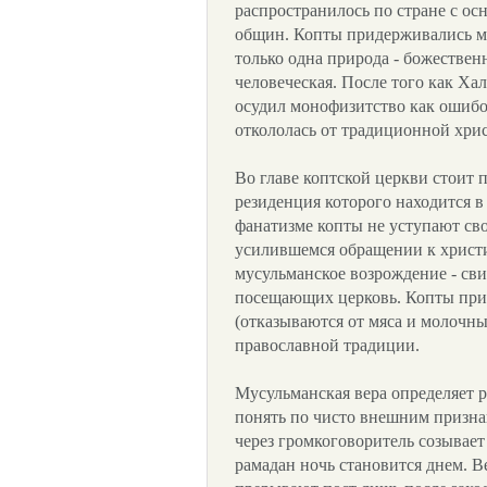
распространилось по стране с о
общин. Копты придерживались м
только одна природа - божественн
человеческая. После того как Ха
осудил монофизитство как ошибо
откололась от традиционной хри
Во главе коптской церкви стоит п
резиденция которого находится 
фанатизме копты не уступают св
усилившемся обращении к христиа
мусульманское возрождение - сви
посещающих церковь. Копты прил
(отказываются от мяса и молочны
православной традиции.
Мусульманская вера определяет 
понять по чисто внешним признак
через громкоговоритель созывает
рамадан ночь становится днем. В