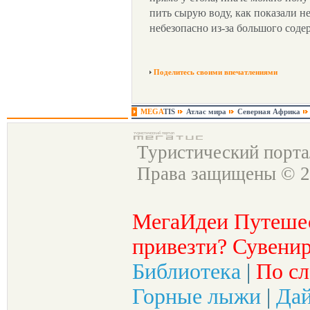
пить сырую воду, как показали н
небезопасно из-за большого сод
Поделитесь своими впечатлениями
MEGA
TIS
Атлас мира
Северная Африка
Туристический порт
Права защищены © 2
МегаИдеи Путеше
привезти? Сувенир
Библиотека
|
По сл
Горные лыжи
|
Да