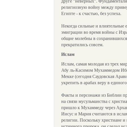
друге "неверных". Фундаментали
религиозную войну между приве
Египте - к счастью, без успеха.
Некогда сильные и влиятельные 
эмиграции во время войны с Изра
общие молебны в сохранившихся 
прекратились совсем.
Ислам
Ислам, самая молодая из трех м
Абу ль-Касимом Мухаммедом Ибн 
Мекке (сегодня Саудовская Арав
укрепить в арабах веру в единого
Факты и персонажи из Библии п
на связи мусульманства с христи
пришло к Мухаммеду через Архан
Иисус и Мария считаются в исл
религии. Поскольку христиане и
истинного пророка, он сделал ис