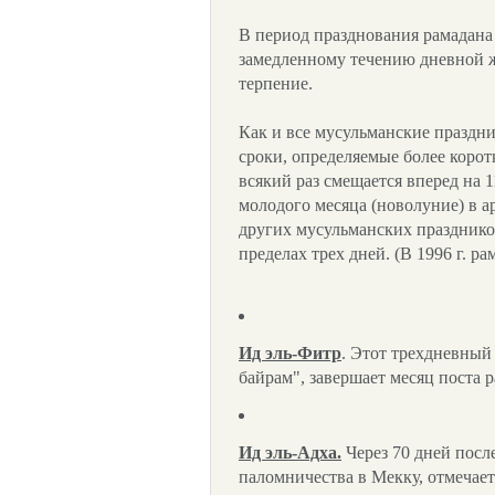
В период празднования рамадана
замедленному течению дневной ж
терпение.
Как и все мусульманские праздни
сроки, определяемые более коро
всякий раз смещается вперед на 
молодого месяца (новолуние) в а
других мусульманских празднико
пределах трех дней. (В 1996 г. ра
Ид эль-Фитр
. Этот трехдневный
байрам", завершает месяц поста ра
Ид эль-Адха.
Через 70 дней после
паломничества в Мекку, отмечае