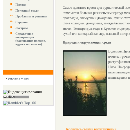
Пляжи
Самое приятное время для туристической поез
Полезный опыт
отмечается большая разность температур между
Проблемы и решения
прохладно, пасмурно и дождливо, лучше ехать
Серфинг
Зима холодная, дождливая, иногда бывают ко
Экстрим
зноем. Температура воды в Красном море редк
сухой или холодный как лед, пыльный ветер 
Справочная
информация
(расписание поездов,
Природа и окружающая среда
адреса посольств)
В долине Нила
ячмень, гречих
растут финико
Нила. На сред
переливающиес
плантациями 
реклама у нас
Поделитесь своими впечатлениями