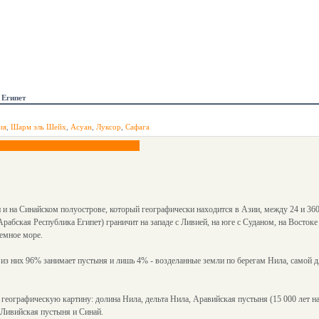
Египет
ия
,
Шарм эль Шейх
,
Асуан
,
Луксор
,
Сафага
 и на Синайском полуострове, который географически находится в Азии, между 24 и 360
Арабская Республика Египет) граничит на западе с Ливией, на юге с Суданом, на Востоке
земное море.
, из них 96% занимает пустыня и лишь 4% - возделанные земли по берегам Нила, самой 
еографическую картину: долина Нила, дельта Нила, Аравийская пустыня (15 000 лет н
 Ливийская пустыня и Синай.