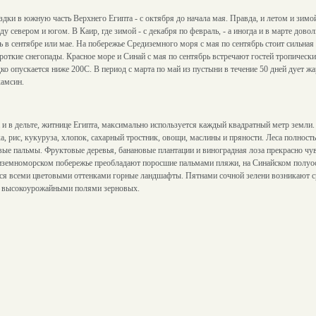
дки в южную часть Верхнего Египта - с октября до начала мая. Правда, и летом и зимо
 севером и югом. В Каир, где зимой - с декабря по февраль, - а иногда и в марте дово
 в сентябре или мае. На побережье Средиземного моря с мая по сентябрь стоит сильная
роткие снегопады. Красное море и Синай с мая по сентябрь встречают гостей тропическ
о опускается ниже 200С. В период с марта по май из пустыни в течение 50 дней дует жа
хамсин.
 и в дельте, житнице Египта, максимально используется каждый квадратный метр земли
а, рис, кукуруза, хлопок, сахарный тростник, овощи, маслины и пряности. Леса полност
вые пальмы. Фруктовые деревья, банановые плантации и виноградная лоза прекрасно чувс
иземноморском побережье преобладают поросшие пальмами пляжи, на Синайском полуос
я всеми цветовыми оттенками горные ландшафты. Пятнами сочной зелени возникают ср
и высокоурожайными полями зерновых.