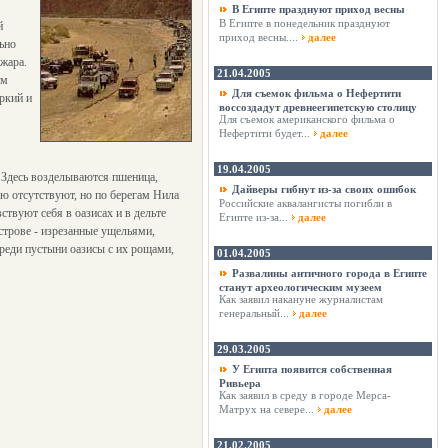
В Египте празднуют приход весны
В Египте в понедельник празднуют
й
приход весны....
далее
льно
 жара.
21.04.2005
им
Для съемок фильма о Нефертити
ркий и
воссоздадут древнеегипетскую столицу
Для съемок американского фильма о
Нефертити будет...
далее
19.04.2005
. Здесь возделываются пшеница,
Дайверы гибнут из-за своих ошибок
ью отсутствуют, но по берегам Нила
Российские аквалангисты погибли в
твуют себя в оазисах и в дельте
Египте из-за...
далее
трове - изрезанные ущельями,
еди пустыни оазисы с их рощами,
01.04.2005
Развалины античного города в Египте
станут археологическим музеем
Как заявил накануне журналистам
генеральный...
далее
29.03.2005
У Египта появится собственная
Ривьера
Как заявил в среду в городе Мерса-
Матрух на севере...
далее
21.02.2005