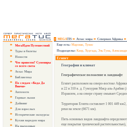
MEGA
TIS
Атлас мира
Северная Африка
Еще есть:
Марокко
,
Тунис
МегаИдеи Путешествий
Подразделы:
Каир
,
Хургада
,
Эль Гуна
,
Александр
Туры и билеты
Новости
Египет
Что привезти? Сувениры
География и климат
со всего света
Атлас Мира
Географическое положение и ландшафт
Библиотека
По следам «Кода Да
Египет расположен на северо-востоке Африки
Винчи»
и 22 и 310 в. д. Гумхурия Миср аль-Арабия (
Автомото
Израилем, а на севере страну омывает Среди
Горные лыжи
Дайвинг
Территория Египта составляет 1 001 449 км2
реки на земле (6671 км).
Для взрослых
Исторические экскурсы
Пять основных видов ландшафта определяют г
Кухня народов мира
еще покрытая тропической растительностью),
На выходные