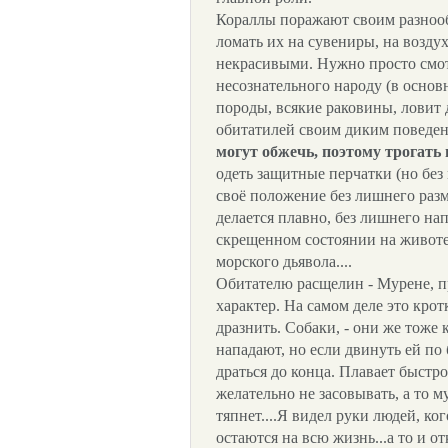
Кораллы поражают своим разнооб
ломать их на сувениры, на возду
некрасивыми. Нужно просто смотр
несознательного народу (в осно
породы, всякие раковины, ловит
обитатилей своим диким поведе
могут обжечь, поэтому трогать 
одеть защитные перчатки (но без
своё положение без лишнего разм
делается плавно, без лишнего на
скрещенном состоянии на животе, 
морского дьявола....
Обитателю расщелин - Мурене, 
характер. На самом деле это кротк
дразнить. Собаки, - они же тоже
нападают, но если двинуть ей по
драться до конца. Плавает быстро
желательно не засовывать, а то м
тяпнет....Я видел руки людей, ко
остаются на всю жизнь...а то и о