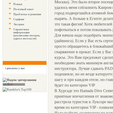
Москва). Это было второе посеще
Пляжи
удалось меня соблазнить Каиром 
Полезный опыт
город подвергшийся атомной бомб
Проблемы и решения
нырять. А больше в Египте делать
Серфинг
это такая фигня! Хотя любителей
Экстрим
пофоткаться и потом показывать
Справочная
информация
Для начала надо подобрать экип
(расписание поездов,
адреса посольств)
(дайвинга). Если у Вас есть сер
просто обращаетесь в ближайший 
снаряжение в прокат. Если у Вас
курсы. Это Вам предложат сдела
необходимо знать минимум англи
инструктора. Лучше сдавать PAD
реклама у нас
подешевле, но не везде катирует
шагу и при каждом отеле, но глав
будет по категории VIP
В Хургаде это Hamada Dive Cente
приятные впечатления от знакомс
расстрела туристов в Луксоре ма
время по категории VIP - плавали
Надо выбрать снаряжение по раз