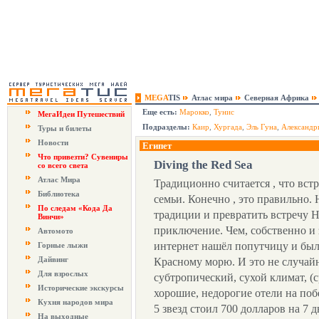
MEGA
TIS
Атлас мира
Северная Африка
Еще есть:
Марокко
,
Тунис
МегаИдеи Путешествий
Подразделы:
Каир
,
Хургада
,
Эль Гуна
,
Александр
Туры и билеты
Новости
Египет
Что привезти? Сувениры
Diving the Red Sea
со всего света
Атлас Мира
Традиционно считается , что вст
Библиотека
семьи. Конечно , это правильно. 
По следам «Кода Да
традиции и превратить встречу Н
Винчи»
приключение. Чем, собственно и 
Автомото
интернет нашёл попутчицу и был
Горные лыжи
Дайвинг
Красному морю. И это не случайн
Для взрослых
субтропический, сухой климат, (с
Исторические экскурсы
хорошие, недорогие отели на поб
Кухня народов мира
5 звезд стоил 700 долларов на 7 
На выходные