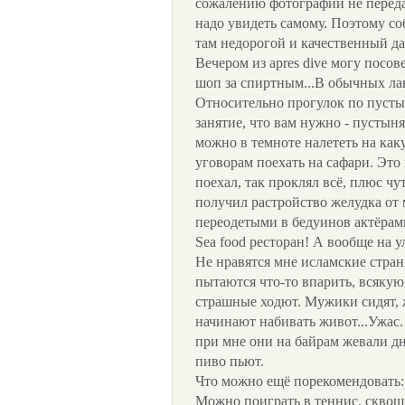
сожалению фотографии не переда
надо увидеть самому. Поэтому со
там недорогой и качественный да
Вечером из apres dive могу посов
шоп за спиртным...В обычных лав
Относительно прогулок по пустын
занятие, что вам нужно - пустыня
можно в темноте налететь на как
уговорам поехать на сафари. Это
поехал, так проклял всё, плюс чу
получил растройство желудка от
переодетыми в бедуинов актёрам
Sea food ресторан! А вообще на у
Не нравятся мне исламские стран
пытаются что-то впарить, всяку
страшные ходют. Мужики сидят, ж
начинают набивать живот...Ужас.
при мне они на байрам жевали дн
пиво пьют.
Что можно ещё порекомендовать:
Можно поиграть в теннис, сквош,