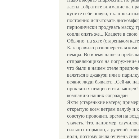
ласты...обратите внимание на п
купите себе новую, т.к. прокатн
постоянно испытовать дискомфор
периодически продувать маску, тр
сопли опять же....Кладете в свою к
Обычно, на яхте (стареньком кате
Как правило разношерстная комп
немцы. Во время нашего пребыва
отправляющихся на погружение н
что были в нашем отеле предпочи
валяться в джакузи или в парилку
всякие люди бывают....Сейчас н
проклятых немцев и итальянцев! 
компанию наших сограждан
Яхты (старенькие катера) приме
открытую всем ветрам палубу и
советую проводить время на воз
укачать. Что, например, случилос
сильно штормило, а рулевой толи
волн, поэтому была очччень сильн