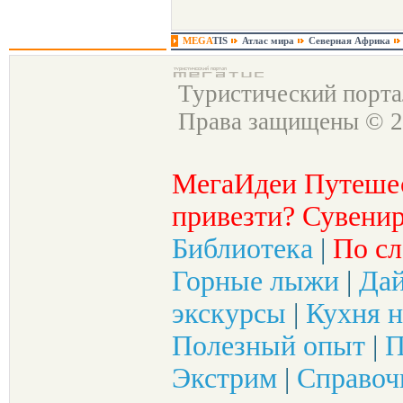
MEGA
TIS
Атлас мира
Северная Африка
Туристический порт
Права защищены © 2
МегаИдеи Путеше
привезти? Сувенир
Библиотека
|
По сл
Горные лыжи
|
Да
экскурсы
|
Кухня н
Полезный опыт
|
П
Экстрим
|
Справоч