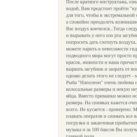
После краткого инструктажа, озн
водой, Вам предстоит пройти "к
для того, чтобы в экстремальной 
а спокойно преодолеть возникшие
Вас воздух кончился...Тогда сле
и вырывать у него изо рта загубн
попросить дать глотнуть воздуха..
можете парить в невесомости гид
подводного мира могут просто п
красок, живности и ваша причаст
вырвать загубник и заорать от в
однако делать этого не следует -
Рыба "Наполеон" очень любима 
колосальные размеры и некую н
яйца. Вместо приманки можно ис
размера. На снимках кажется очен
всего. Не кусается - проверено. 
плавать оператов и снимать все 
погрузки и заканчивая прибытие
музыка и за 100 баксов Вы получ
главной роли.