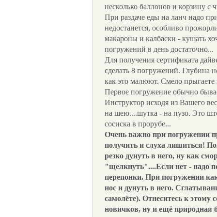
несколько баллонов и корзину с ч
При раздаче еды на ланч надо при
недостанется, особливо прожорл
макароны и калбаски - кушать хо
погружений в день достаточно...
Для получения сертификата дайв
сделать 8 погружений. Глубина не
как это малюют. Смело прыгаете за
Первое погружение обычно бывает
Инструктор исходя из Вашего вес
на шею....шутка - на пузо. Это ш
сосиска в прорубе...
Очень важно при погружении п
получить и слуха лишиться! Поп
резко дунуть в него, ну как см
"щелкнуть"....Если нет - надо 
перепонки. При погружении как
нос и дунуть в него. Сглатывани
самолёте). Отнеситесь к этому 
новичков, ну и ещё природная б