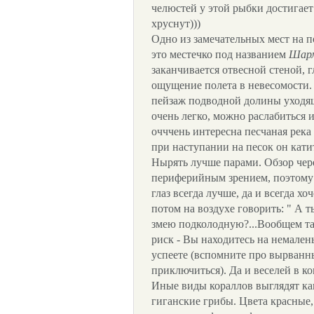
челюстей у этой рыбки достигает 
хруснут)))
Одно из замечательных мест на п
это местечко под названием
Шарм
заканчивается отвесной стеной, 
ощущение полета в невесомости.
пейзаж подводной долины уходящ
очень легко, можно раслабиться 
очччень интересна песчаная река 
при наступании на песок он кати
Нырять лучше парами. Обзор чере
периферийным зрением, поэтому 
глаз всегда лучше, да и всегда х
потом на воздухе говорить: " А 
змею подколодную?...Вообщем так 
риск - Вы находитесь на немалень
успеете (вспомните про вырванны
приключиться). Да и веселей в к
Иные виды кораллов выглядят ка
гиганские грибы. Цвета красные,